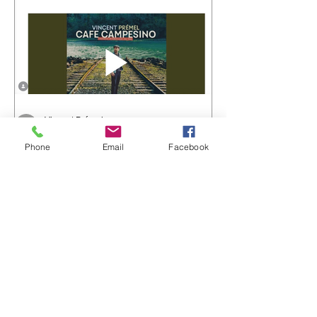
Une chanson qui parle de la mer, des
ports, des départs, des arrivées… et de
Vincent Prémel
20 juil.
Phone
Email
Facebook
"Cafe Campesino" en
playlist dans le réseau
Ferarock
Très heureux de voir "Cafe
Campesino" rejoindre la playlist du
réseau Ferarock. 🎶 Un grand merci
aux programmateurs et aux radios du
réseau pour leur confiance. La route
continue… ☀️ 🎧 Envie de découvrir