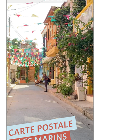
📍 Expédiée de : Valparaíso, Chili
Cette quatrième carte postale nous
emmène au Chili, dans l'une des villes
qui m'a le plus marqué : Valparaíso.
Une ville portuaire cabossée, vibrante,
profondément attachante. Une ville qui
regarde l'océan Pacifique depuis ses
42 cerros, où chaque rue raconte une
histoire et où le street art semble avoir
remplacé les murs gris. En parcourant
ses collines, j'ai découvert une ville
résiliente, populaire, cr