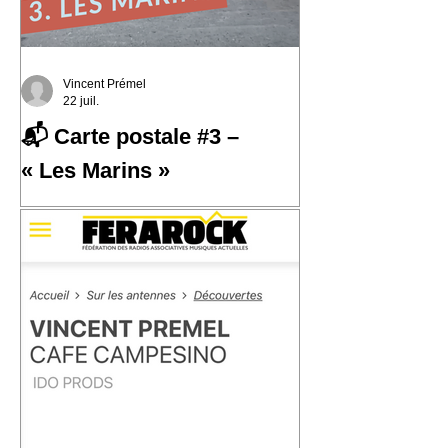
Vincent Prémel
22 juil.
📬 Carte postale #3 –
« Les Marins »
📬 Carte postale #3 – « Les Marins »
📍 Expédiée de : Carthagène,
Colombie Cette troisième carte postale
nous emmène à Carthagène, sur la
côte caraïbe de la Colombie. C'est là
que j'ai découvert la champeta, une
musique populaire née du métissage,
des influences afro-caribéennes et des
traversées qui ont façonné cette région
du monde. En découvrant son histoire,
j'ai eu envie d'écrire « Les Marins ».