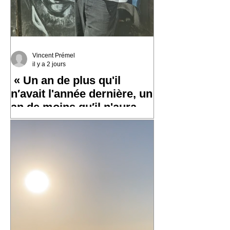
Vincent Prémel
il y a 2 jours
« Un an de plus qu'il
n′avait l'année dernière, un
an de moins qu′il n'aura
l′an prochain »
✨ Un grand merci à toutes et tous pour
vos messages hier, ça fait chaud au
cœur ! ✨ ☀️ À très bientôt sur les routes
!! ☀️ « Un an de plus qu'il n′avait
l'année dernière, un an de moins qu′il
n'aura l′an prochain » 📷 Laurent
Rousselin