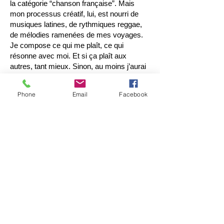
la catégorie “chanson française”. Mais
mon processus créatif, lui, est nourri de
musiques latines, de rythmiques reggae,
de mélodies ramenées de mes voyages.
Je compose ce qui me plaît, ce qui
résonne avec moi. Et si ça plaît aux
autres, tant mieux. Sinon, au moins j’aurai
eu la cohérence d’écrire ce que j’avais
envie de chanter.
Phone
Email
Facebook
D'après ton parcours et ton expérience,
quels conseils donnerais-tu à un jeune
musicien ou chanteur
qui débute aujourd’hui ?
Je dirais avant tout : raconte quelque
chose. Qu’as-tu à dire ? Quelle est ton
histoire ? Quelles sont tes valeurs ? Pour
moi, un projet musical doit reposer sur
cette base : quel est ton propos, qu’as-tu
envie de transmettre ? Ensuite, bien sûr, il
faut de la persévérance. C’est un milieu
difficile, il faut s’accrocher. Mais si tu crois