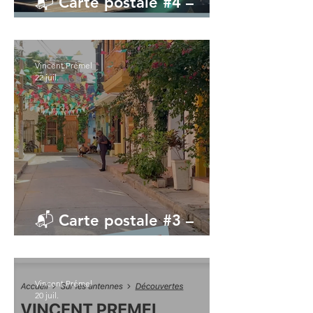
📬 Carte postale #4 –
« Valparaíso »
Vincent Prémel
22 juil.
📬 Carte postale #3 –
« Les Marins »
Vincent Prémel
20 juil.