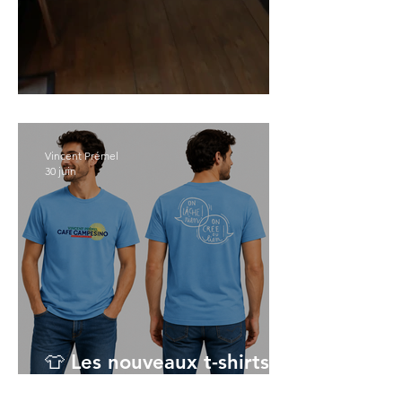
Immersion au studio #2
Vincent Prémel
30 juin
👕 Les nouveaux t-shirts
sont arrivés !!