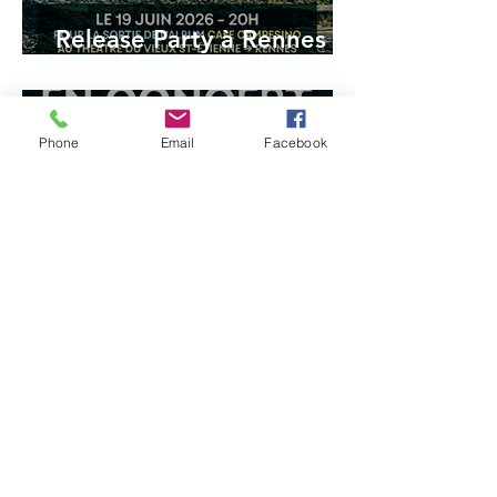
Release Party à Rennes le
19 juin 2026
Vincent Prémel
Phone
Email
Facebook
2 juin
ITW sur Radio Rennes
Vincent Prémel
26 mai