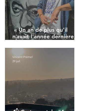
« Un an de plus qu'il
n′avait l'année dernière,
un an de moins qu′il
n'aura l′an prochain »
Vincent Prémel
29 juil.