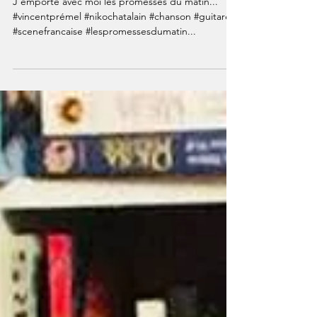
J’emporte avec moi les promesses du matin...
#vincentprémel #nikochatalain #chanson #guitare
#scenefrancaise #lespromessesdumatin...