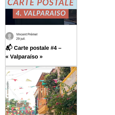
Vincent Prémel
29 juil.
📬 Carte postale #4 –
« Valparaíso »
📬 Carte postale #4 – « Valparaíso »
📍 Expédiée de : Valparaíso, Chili
Cette quatrième carte postale nous
emmène au Chili, dans l'une des villes
qui m'a le plus marqué : Valparaíso.
Une ville portuaire cabossée, vibrante,
profondément attachante. Une ville qui
regarde l'océan Pacifique depuis ses
42 cerros, où chaque rue raconte une