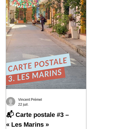
histoire et où le street art semble avoir
remplacé les murs gris. En parcourant
ses collines, j'ai découvert une ville
résiliente, populaire, cr
Vincent Prémel
22 juil.
📬 Carte postale #3 –
« Les Marins »