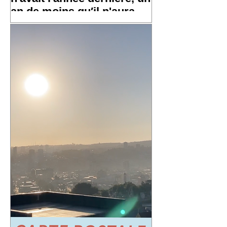
an de moins qu′il n'aura
l′an prochain »
✨ Un grand merci à toutes et tous pour
vos messages hier, ça fait chaud au
cœur ! ✨ ☀️ À très bientôt sur les routes
!! ☀️ « Un an de plus qu'il n′avait
l'année dernière, un an de moins qu′il
n'aura l′an prochain » 📷 Laurent
Rousselin