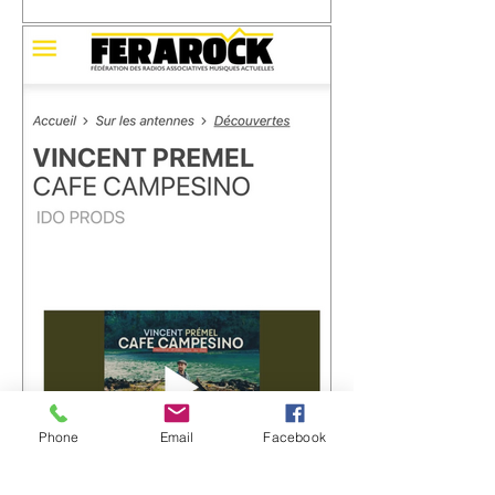
📬 Carte postale #3 – « Les Marins »
📍 Expédiée de : Carthagène,
Colombie Cette troisième carte postale
nous emmène à Carthagène, sur la
côte caraïbe de la Colombie. C'est là
que j'ai découvert la champeta, une
musique populaire née du métissage,
des influences afro-caribéennes et des
traversées qui ont façonné cette région
du monde. En découvrant son histoire,
j'ai eu envie d'écrire « Les Marins ».
Une chanson qui parle de la mer, des
ports, des départs, des arrivées… et de
Phone
Email
Facebook
Vincent Prémel