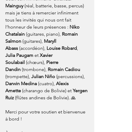
Mainguy
 (réal, batterie, basse, percus) 
mais je tiens à remercier infiniment 
tous les invités qui nous ont fait 
l’honneur de leurs présences : 
Niko 
Chatalain
 (guitares, piano), 
Romain 
Salmon
 (guitares), 
Maryll 
Abass
 (accordéon), 
Louise Robard
, 
Julia Paugam
 et 
Xavier 
Soulabail
 (chœurs), 
Pierre 
Dandin
 (trombone), 
Romain Cadiou 
(trompette), 
Julian Niño
 (percussions), 
Darwin Medina
 (cuatro), 
Alexis 
Amette
 (charango de Bolivie) et 
Yergen 
Ruiz
 (flûtes andines de Bolivie). 🙏
Merci pour votre soutien et bienvenue 
à bord !