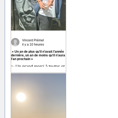
Vincent Prémel
il y a 10 heures
« Un an de plus qu'il n′avait l'année
dernière, un an de moins qu′il n'aura
l′an prochain »
✨ Un grand merci à toutes et
tous pour vos messages hier,
ça fait chaud au cœur ! ✨ ☀️
À très bientôt sur les routes !!
☀️ « Un an de plus qu'il
n′avait l'année dernière, un
an de moins qu′il n'aura l′an
prochain » 📷 Laurent
Rousselin