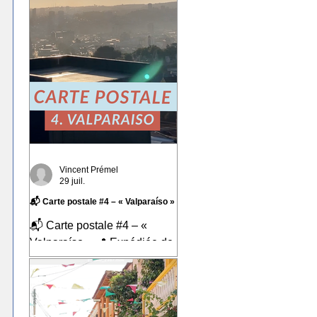
Vincent Prémel
29 juil.
📬 Carte postale #4 – « Valparaíso »
📬 Carte postale #4 – «
Valparaíso » 📍 Expédiée de
: Valparaíso, Chili Cette
quatrième carte postale nous
emmène au Chili, dans l'une
des villes qui m'a le plus