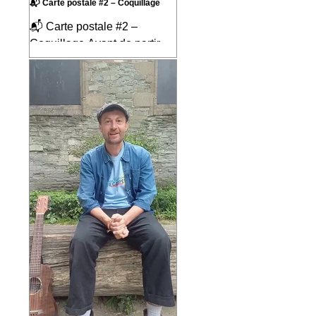
📬 Carte postale #2 – Coquillage
📬 Carte postale #2 –
Coquillage Avant de partir
pour neuf mois sur les routes
d'Amérique du Sud, j'ai écrit
la chanson « Coquillage »
pour mes enfants. C'était une
façon d'imaginer le voyage
avant même de le vivre, de
mettre en musique tout ce
que j'espérais découvrir en
chemin et de partager ce
rêve avec ceux qui allaient
prendre la route avec moi.
Ce qui est assez incroyable,
c'est qu'au fil des mois, nous
avons vécu près de 90 % de
ce que raconte cette
chanson. Comme si e