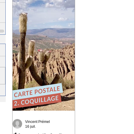
playlist du réseau Ferarock.
🎶 Un grand merci aux
programmateurs et aux
radios du réseau pour leur
confiance. La route
continue… ☀️ 🎧 Envie de
découvrir l'album ?
https://bfan.link/cafe-
campesino-carnets-d-
amerique-du-sud
#VincentPremel
#CafeCampesino #Ferarock
Vincent Prémel
16 juil.