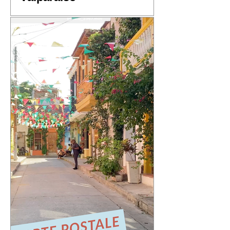
📬 Carte postale #4 – « Valparaíso »
📍 Expédiée de : Valparaíso, Chili
Cette quatrième carte postale nous
emmène au Chili, dans l'une des villes
qui m'a le plus marqué : Valparaíso.
Une ville portuaire cabossée, vibrante,
profondément attachante. Une ville qui
regarde l'océan Pacifique depuis ses
42 cerros, où chaque rue raconte une
histoire et où le street art semble avoir
remplacé les murs gris. En parcourant
ses collines, j'ai découvert une ville
résiliente, populaire, cr