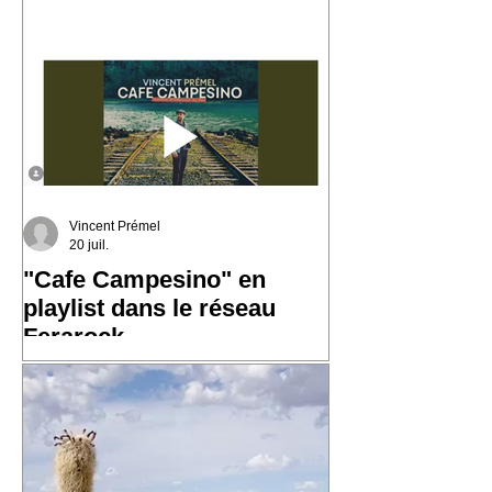
du monde. En découvrant son histoire,
j'ai eu envie d'écrire « Les Marins ».
Une chanson qui parle de la mer, des
ports, des départs, des arrivées… et de
Vincent Prémel
20 juil.
"Cafe Campesino" en
playlist dans le réseau
Ferarock
Très heureux de voir "Cafe
Campesino" rejoindre la playlist du
réseau Ferarock. 🎶 Un grand merci
aux programmateurs et aux radios du
réseau pour leur confiance. La route