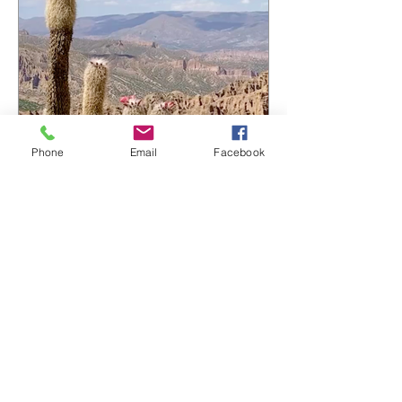
continue… ☀️ 🎧 Envie de découvrir
l'album ? https://bfan.link/cafe-
campesino-carnets-d-amerique-du-sud
#VincentPremel #CafeCampesino
#Ferarock
Phone
Email
Facebook
Vincent Prémel
16 juil.