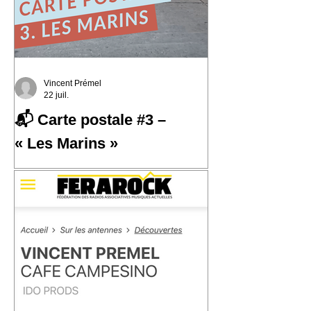
Vincent Prémel
22 juil.
📬 Carte postale #3 –
« Les Marins »
📬 Carte postale #3 – « Les Marins »
📍 Expédiée de : Carthagène,
Colombie Cette troisième carte postale
nous emmène à Carthagène, sur la
côte caraïbe de la Colombie. C'est là
que j'ai découvert la champeta, une
musique populaire née du métissage,
des influences afro-caribéennes et des
traversées qui ont façonné cette région