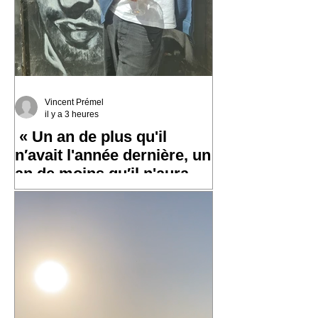
Vincent Prémel
il y a 3 heures
« Un an de plus qu'il
n′avait l'année dernière, un
an de moins qu′il n'aura
l′an prochain »
✨ Un grand merci à toutes et tous pour
vos messages hier, ça fait chaud au
cœur ! ✨ ☀️ À très bientôt sur les routes
!! ☀️ « Un an de plus qu'il n′avait
l'année dernière, un an de moins qu′il
n'aura l′an prochain » 📷 Laurent
Rousselin