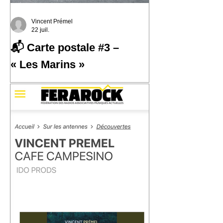
Vincent Prémel
22 juil.
📬 Carte postale #3 –
« Les Marins »
📬 Carte postale #3 – « Les Marins »
📍 Expédiée de : Carthagène,
Colombie Cette troisième carte postale
nous emmène à Carthagène, sur la
côte caraïbe de la Colombie. C'est là
que j'ai découvert la champeta, une
musique populaire née du métissage,
des influences afro-caribéennes et des
traversées qui ont façonné cette région
du monde. En découvrant son histoire,
j'ai eu envie d'écrire « Les Marins ».
Une chanson qui parle de la mer, des