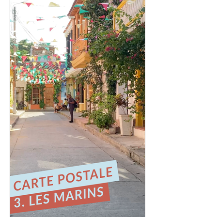
Cette quatrième carte postale nous
emmène au Chili, dans l'une des villes
qui m'a le plus marqué : Valparaíso.
Une ville portuaire cabossée, vibrante,
profondément attachante. Une ville qui
regarde l'océan Pacifique depuis ses
42 cerros, où chaque rue raconte une
histoire et où le street art semble avoir
remplacé les murs gris. En parcourant
ses collines, j'ai découvert une ville
résiliente, populaire, cr