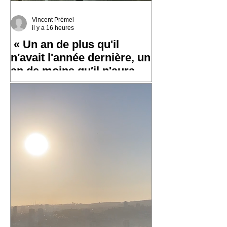
Vincent Prémel
il y a 16 heures
« Un an de plus qu'il
n′avait l'année dernière, un
an de moins qu′il n'aura
l′an prochain »
✨ Un grand merci à toutes et tous pour
vos messages hier, ça fait chaud au
cœur ! ✨ ☀️ À très bientôt sur les routes
!! ☀️ « Un an de plus qu'il n′avait
l'année dernière, un an de moins qu′il
n'aura l′an prochain » 📷 Laurent
Rousselin