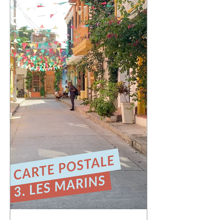
qui m'a le plus marqué : Valparaíso.
Une ville portuaire cabossée, vibrante,
profondément attachante. Une ville qui
regarde l'océan Pacifique depuis ses
42 cerros, où chaque rue raconte une
histoire et où le street art semble avoir
remplacé les murs gris. En parcourant
ses collines, j'ai découvert une ville
résiliente, populaire, cr