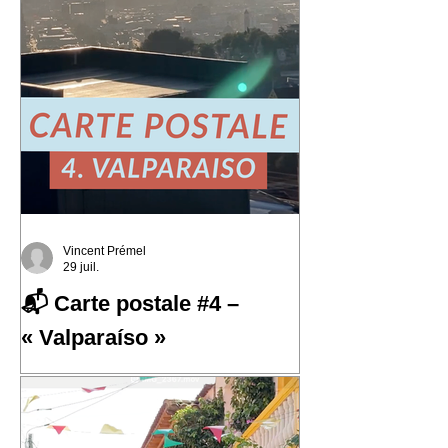
Vincent Prémel
29 juil.
📬 Carte postale #4 –
« Valparaíso »
📬 Carte postale #4 – « Valparaíso »
📍 Expédiée de : Valparaíso, Chili
Cette quatrième carte postale nous
emmène au Chili, dans l'une des villes