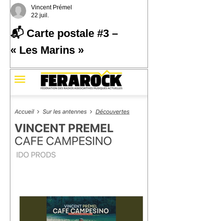
Vincent Prémel
22 juil.
📬 Carte postale #3 –
« Les Marins »
📬 Carte postale #3 – « Les Marins »
📍 Expédiée de : Carthagène,
Colombie Cette troisième carte postale
nous emmène à Carthagène, sur la
côte caraïbe de la Colombie. C'est là
que j'ai découvert la champeta, une
musique populaire née du métissage,
des influences afro-caribéennes et des
traversées qui ont façonné cette région
du monde. En découvrant son histoire,
j'ai eu envie d'écrire « Les Marins ».
Une chanson qui parle de la mer, des
ports, des départs, des arrivées… et de