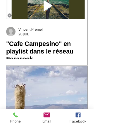
Vincent Prémel
20 juil.
"Cafe Campesino" en
playlist dans le réseau
Ferarock
Très heureux de voir "Cafe
Campesino" rejoindre la playlist du
réseau Ferarock. 🎶 Un grand merci
aux programmateurs et aux radios du
réseau pour leur confiance. La route
continue… ☀️ 🎧 Envie de découvrir
l'album ? https://bfan.link/cafe-
campesino-carnets-d-amerique-du-sud
Phone
Email
Facebook
#VincentPremel #CafeCampesino