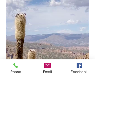
Campesino" rejoindre la playlist du
réseau Ferarock. 🎶 Un grand merci
aux programmateurs et aux radios du
réseau pour leur confiance. La route
continue… ☀️ 🎧 Envie de découvrir
l'album ? https://bfan.link/cafe-
campesino-carnets-d-amerique-du-sud
#VincentPremel #CafeCampesino
#Ferarock
Phone
Email
Facebook