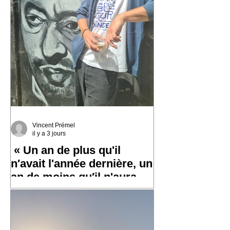
Vincent Prémel
il y a 3 jours
« Un an de plus qu'il
n′avait l'année dernière, un
an de moins qu′il n'aura
l′an prochain »
✨ Un grand merci à toutes et tous pour
vos messages hier, ça fait chaud au
cœur ! ✨ ☀️ À très bientôt sur les routes