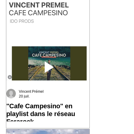
que j'ai découvert la champeta, une
musique populaire née du métissage,
des influences afro-caribéennes et des
traversées qui ont façonné cette région
du monde. En découvrant son histoire,
j'ai eu envie d'écrire « Les Marins ».
Une chanson qui parle de la mer, des
ports, des départs, des arrivées… et de
Vincent Prémel
20 juil.
"Cafe Campesino" en
playlist dans le réseau
Ferarock
Très heureux de voir "Cafe