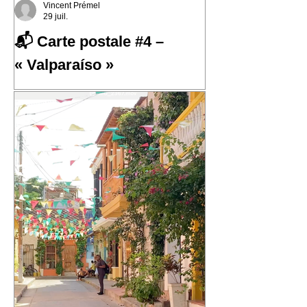
Vincent Prémel
29 juil.
📬 Carte postale #4 –
« Valparaíso »
📬 Carte postale #4 – « Valparaíso »
📍 Expédiée de : Valparaíso, Chili
Cette quatrième carte postale nous
emmène au Chili, dans l'une des villes
qui m'a le plus marqué : Valparaíso.
Une ville portuaire cabossée, vibrante,
profondément attachante. Une ville qui
regarde l'océan Pacifique depuis ses
42 cerros, où chaque rue raconte une
histoire et où le street art semble avoir
remplacé les murs gris. En parcourant
ses collines, j'ai découvert une ville
résiliente, populaire, cr