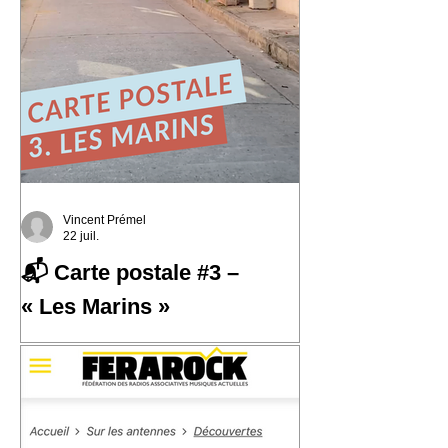
Vincent Prémel
22 juil.
📬 Carte postale #3 –
« Les Marins »
📬 Carte postale #3 – « Les Marins »
📍 Expédiée de : Carthagène,
Colombie Cette troisième carte postale
nous emmène à Carthagène, sur la
côte caraïbe de la Colombie. C'est là