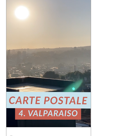
!! ☀️ « Un an de plus qu'il n′avait
l'année dernière, un an de moins qu′il
n'aura l′an prochain » 📷 Laurent
Rousselin