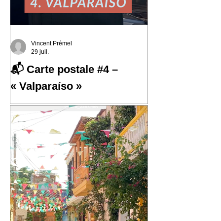
Vincent Prémel
29 juil.
📬 Carte postale #4 –
« Valparaíso »
📬 Carte postale #4 – « Valparaíso »
📍 Expédiée de : Valparaíso, Chili
Cette quatrième carte postale nous
emmène au Chili, dans l'une des villes
qui m'a le plus marqué : Valparaíso.
Une ville portuaire cabossée, vibrante,
profondément attachante. Une ville qui
regarde l'océan Pacifique depuis ses
42 cerros, où chaque rue raconte une
histoire et où le street art semble avoir