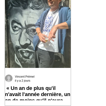
Vincent Prémel
il y a 2 jours
« Un an de plus qu'il
n′avait l'année dernière, un
an de moins qu′il n'aura