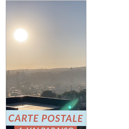
l′an prochain »
✨ Un grand merci à toutes et tous pour
vos messages hier, ça fait chaud au
cœur ! ✨ ☀️ À très bientôt sur les routes
!! ☀️ « Un an de plus qu'il n′avait
l'année dernière, un an de moins qu′il
n'aura l′an prochain » 📷 Laurent
Rousselin