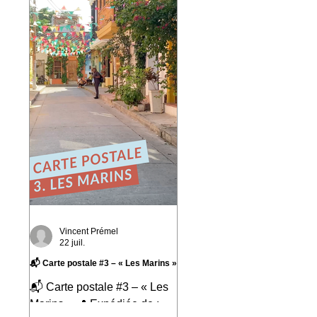
marqué : Valparaíso. Une
ville portuaire cabossée,
vibrante, profondément
attachante. Une ville qui
regarde l'océan Pacifique
depuis ses 42 cerros, où
chaque rue raconte une
histoire et où le street art
semble avoir remplacé les
murs gris. En parcourant ses
collines, j'ai découvert une
ville résiliente, populaire, cr
Vincent Prémel
22 juil.
📬 Carte postale #3 – « Les Marins »
📬 Carte postale #3 – « Les
Marins » 📍 Expédiée de :