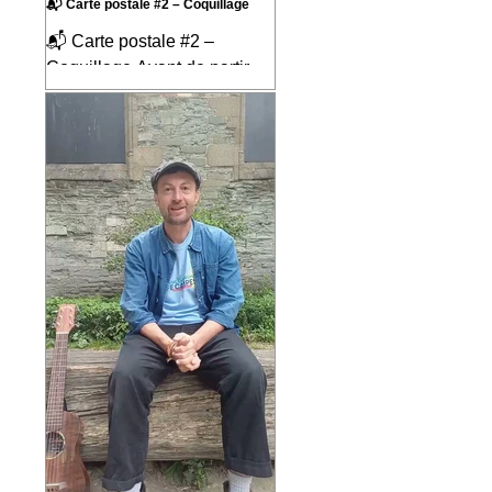
📬 Carte postale #2 – Coquillage
📬 Carte postale #2 –
Coquillage Avant de partir
pour neuf mois sur les routes
d'Amérique du Sud, j'ai écrit
la chanson « Coquillage »
pour mes enfants. C'était une
façon d'imaginer le voyage
avant même de le vivre, de
mettre en musique tout ce
que j'espérais découvrir en
chemin et de partager ce
rêve avec ceux qui allaient
prendre la route avec moi.
Ce qui est assez incroyable,
c'est qu'au fil des mois, nous
avons vécu près de 90 % de
ce que raconte cette
chanson. Comme si e