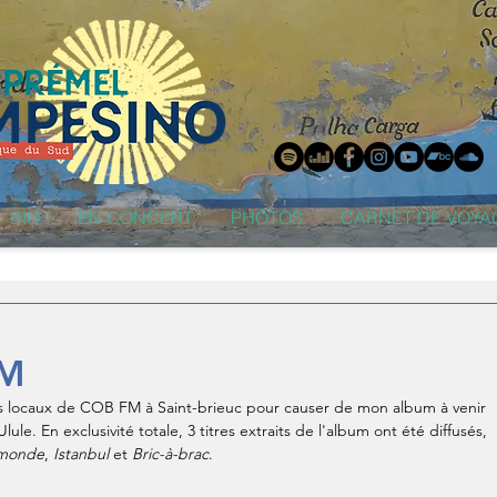
BIO
EN CONCERT
PHOTOS
CARNET DE VOYA
FM
 les locaux de COB FM à Saint-brieuc pour causer de mon album à venir 
lule. En exclusivité totale, 3 titres extraits de l'album ont été diffusés, 
 monde
, 
Istanbul
 et 
Bric-à-brac
.