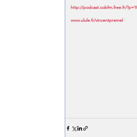
http://podcast.cobfm.free.fr/?p=1
www.ulule.fr/vincentpremel