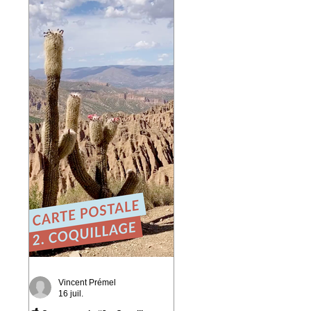
playlist du réseau Ferarock.
🎶 Un grand merci aux
programmateurs et aux
radios du réseau pour leur
confiance. La route
continue… ☀️ 🎧 Envie de
découvrir l'album ?
https://bfan.link/cafe-
campesino-carnets-d-
amerique-du-sud
#VincentPremel
#CafeCampesino #Ferarock
Vincent Prémel
16 juil.