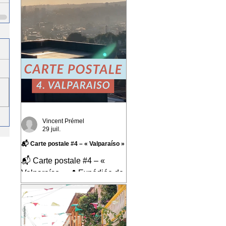
Vincent Prémel
29 juil.
📬 Carte postale #4 – « Valparaíso »
📬 Carte postale #4 – «
Valparaíso » 📍 Expédiée de
: Valparaíso, Chili Cette
quatrième carte postale nous
emmène au Chili, dans l'une
des villes qui m'a le plus