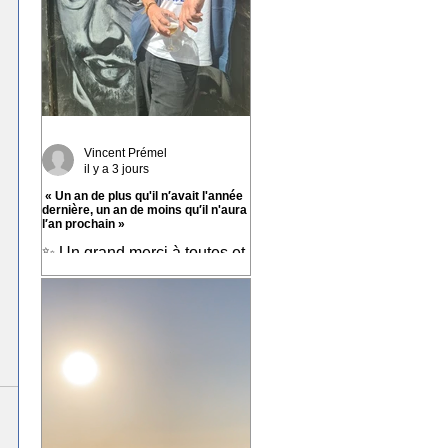
Vincent Prémel
il y a 3 jours
« Un an de plus qu'il n′avait l'année
dernière, un an de moins qu′il n'aura
l′an prochain »
✨ Un grand merci à toutes et
tous pour vos messages hier,
ça fait chaud au cœur ! ✨ ☀️
À très bientôt sur les routes !!
☀️ « Un an de plus qu'il
n′avait l'année dernière, un
an de moins qu′il n'aura l′an
prochain » 📷 Laurent
Rousselin