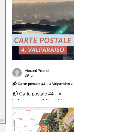
Vincent Prémel
29 juil.
📬 Carte postale #4 – « Valparaíso »
📬 Carte postale #4 – «
Valparaíso » 📍 Expédiée de
: Valparaíso, Chili Cette
quatrième carte postale nous
emmène au Chili, dans l'une
des villes qui m'a le plus