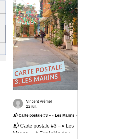
marqué : Valparaíso. Une
ville portuaire cabossée,
vibrante, profondément
attachante. Une ville qui
regarde l'océan Pacifique
depuis ses 42 cerros, où
chaque rue raconte une
histoire et où le street art
semble avoir remplacé les
murs gris. En parcourant ses
collines, j'ai découvert une
ville résiliente, populaire, cr
Vincent Prémel
22 juil.
📬 Carte postale #3 – « Les Marins »
📬 Carte postale #3 – « Les
Marins » 📍 Expédiée de :