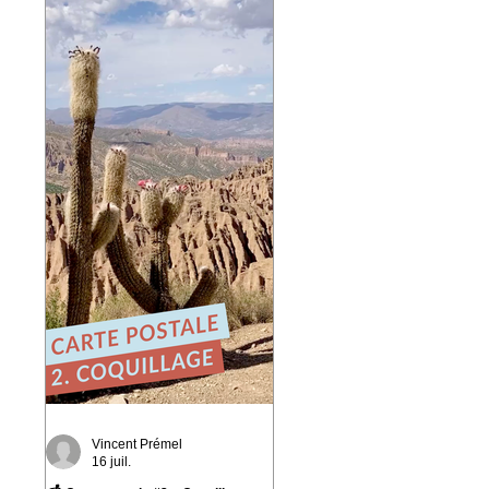
playlist du réseau Ferarock.
🎶 Un grand merci aux
programmateurs et aux
radios du réseau pour leur
confiance. La route
continue… ☀️ 🎧 Envie de
découvrir l'album ?
https://bfan.link/cafe-
campesino-carnets-d-
amerique-du-sud
#VincentPremel
#CafeCampesino #Ferarock
Vincent Prémel
16 juil.