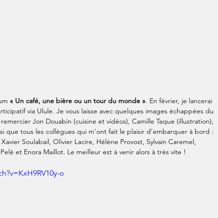
bum 
« Un café, une bière ou un tour du monde »
. En février, je lancerai 
cipatif via Ulule. Je vous laisse avec quelques images échappées du 
r remercier Jon Douabin (cuisine et vidéos), Camille Taque (illustration), 
nsi que tous les collègues qui m’ont fait le plaisir d’embarquer à bord : 
avier Soulabail, Olivier Lacire, Hélène Provost, Sylvain Caremel, 
lé et Enora Maillot. Le meilleur est à venir alors à très vite !
tch?v=KxH9RV10y-o