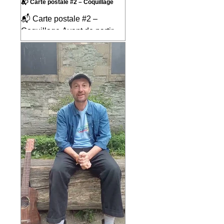
📬 Carte postale #2 – Coquillage
📬 Carte postale #2 –
Coquillage Avant de partir
pour neuf mois sur les routes
d'Amérique du Sud, j'ai écrit
la chanson « Coquillage »
pour mes enfants. C'était une
façon d'imaginer le voyage
avant même de le vivre, de
mettre en musique tout ce
que j'espérais découvrir en
chemin et de partager ce
rêve avec ceux qui allaient
prendre la route avec moi.
Ce qui est assez incroyable,
c'est qu'au fil des mois, nous
avons vécu près de 90 % de
ce que raconte cette
chanson. Comme si e