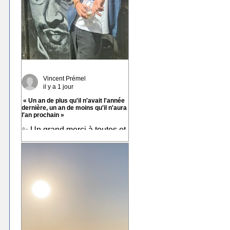
Vincent Prémel
il y a 1 jour
« Un an de plus qu'il n′avait l'année
dernière, un an de moins qu′il n'aura
l′an prochain »
✨ Un grand merci à toutes et
tous pour vos messages hier,
ça fait chaud au cœur ! ✨ ☀️
À très bientôt sur les routes !!
☀️ « Un an de plus qu'il
n′avait l'année dernière, un
an de moins qu′il n'aura l′an
prochain » 📷 Laurent
Rousselin