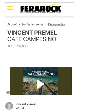
📬 Carte postale #3 – « Les Marins »
📍 Expédiée de : Carthagène,
Colombie Cette troisième carte postale
nous emmène à Carthagène, sur la
côte caraïbe de la Colombie. C'est là
que j'ai découvert la champeta, une
musique populaire née du métissage,
des influences afro-caribéennes et des
traversées qui ont façonné cette région
du monde. En découvrant son histoire,
j'ai eu envie d'écrire « Les Marins ».
Une chanson qui parle de la mer, des
ports, des départs, des arrivées… et de
Vincent Prémel
20 juil.