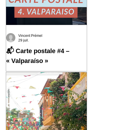
Vincent Prémel
29 juil.
📬 Carte postale #4 –
« Valparaíso »
📬 Carte postale #4 – « Valparaíso »
📍 Expédiée de : Valparaíso, Chili
Cette quatrième carte postale nous
emmène au Chili, dans l'une des villes
qui m'a le plus marqué : Valparaíso.
Une ville portuaire cabossée, vibrante,
profondément attachante. Une ville qui
regarde l'océan Pacifique depuis ses
42 cerros, où chaque rue raconte une