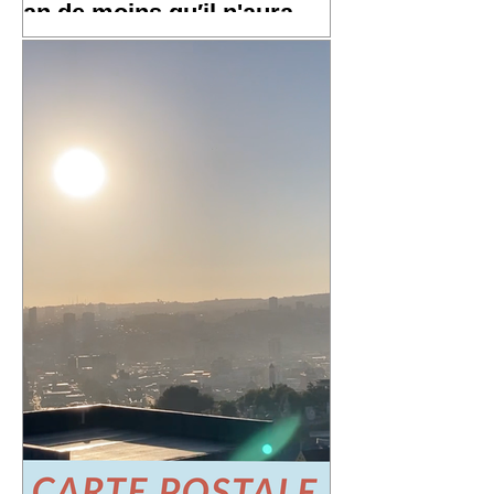
an de moins qu′il n'aura
l′an prochain »
✨ Un grand merci à toutes et tous pour
vos messages hier, ça fait chaud au
cœur ! ✨ ☀️ À très bientôt sur les routes
!! ☀️ « Un an de plus qu'il n′avait
l'année dernière, un an de moins qu′il
n'aura l′an prochain » 📷 Laurent
Rousselin