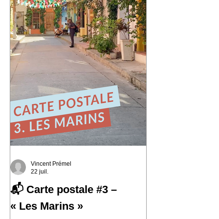
histoire et où le street art semble avoir
remplacé les murs gris. En parcourant
ses collines, j'ai découvert une ville
résiliente, populaire, cr
Vincent Prémel
22 juil.
📬 Carte postale #3 –
« Les Marins »