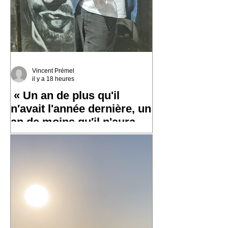
Vincent Prémel
il y a 18 heures
« Un an de plus qu'il
n′avait l'année dernière, un
an de moins qu′il n'aura
l′an prochain »
✨ Un grand merci à toutes et tous pour
vos messages hier, ça fait chaud au
cœur ! ✨ ☀️ À très bientôt sur les routes
!! ☀️ « Un an de plus qu'il n′avait
l'année dernière, un an de moins qu′il
n'aura l′an prochain » 📷 Laurent
Rousselin