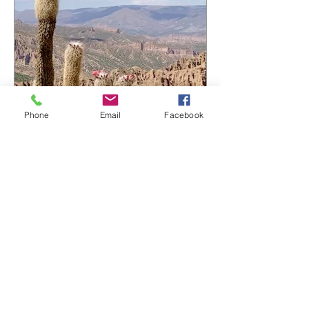
continue… ☀️ 🎧 Envie de découvrir
l'album ? https://bfan.link/cafe-
campesino-carnets-d-amerique-du-sud
#VincentPremel #CafeCampesino
#Ferarock
Phone
Email
Facebook
Vincent Prémel
16 juil.