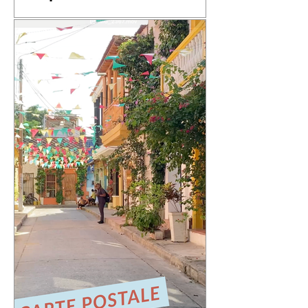
📬 Carte postale #4 – « Valparaíso »
📍 Expédiée de : Valparaíso, Chili
Cette quatrième carte postale nous
emmène au Chili, dans l'une des villes
qui m'a le plus marqué : Valparaíso.
Une ville portuaire cabossée, vibrante,
profondément attachante. Une ville qui
regarde l'océan Pacifique depuis ses
42 cerros, où chaque rue raconte une
histoire et où le street art semble avoir
remplacé les murs gris. En parcourant
ses collines, j'ai découvert une ville
résiliente, populaire, cr