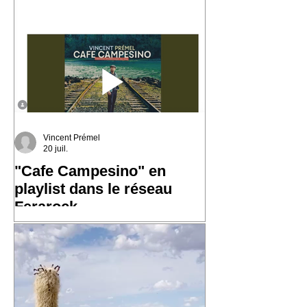
du monde. En découvrant son histoire,
j'ai eu envie d'écrire « Les Marins ».
Une chanson qui parle de la mer, des
ports, des départs, des arrivées… et de
Vincent Prémel
20 juil.
"Cafe Campesino" en
playlist dans le réseau
Ferarock
Très heureux de voir "Cafe
Campesino" rejoindre la playlist du
réseau Ferarock. 🎶 Un grand merci
aux programmateurs et aux radios du
réseau pour leur confiance. La route