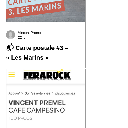
Vincent Prémel
22 juil.
📬 Carte postale #3 –
« Les Marins »
📬 Carte postale #3 – « Les Marins »
📍 Expédiée de : Carthagène,
Colombie Cette troisième carte postale
nous emmène à Carthagène, sur la
côte caraïbe de la Colombie. C'est là
que j'ai découvert la champeta, une
musique populaire née du métissage,
des influences afro-caribéennes et des
traversées qui ont façonné cette région