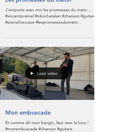
Les promesses du matin
J’emporte avec moi les promesses du matin...
#vincentprémel #nikochatalain #chanson #guitare
#scenefrancaise #lespromessesdumatin...
Load video
Mon embuscade