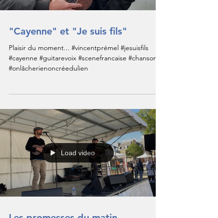
"Cayenne" et "Je suis fils"
Plaisir du moment... #vincentprémel #jesuisfils
#cayenne #guitarevoix #scenefrancaise #chanson
#onlâcherienoncréedulien
Load video