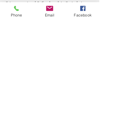
Et comme dit mon frangin, faut viser la lune !
#monembuscade #chanson #guitare
Phone
Email
Facebook
#vincentprémel #nikochatalain #saintbrieuc...
Load video
Balances à La Guinguette Barraux
en Isère
#vincentprémel #soundcheck #Gaël #chanson
#scènefrançaise #guinguette #barraux