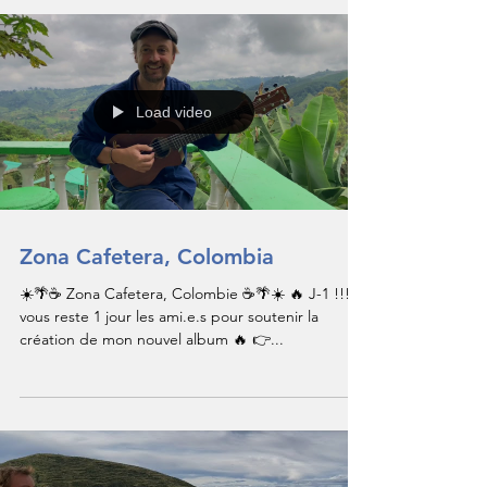
Load video
Zona Cafetera, Colombia
☀️🌴☕️ Zona Cafetera, Colombie ☕️🌴☀️ 🔥 J-1 !!! Il
vous reste 1 jour les ami.e.s pour soutenir la
création de mon nouvel album 🔥 👉...