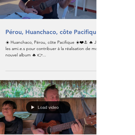
Pérou, Huanchaco, côte Pacifique
☀️ Huanchaco, Pérou, côte Pacifique ☀️❤️⚓️ 🔥 J-8
les ami.e.s pour contribuer à la réalisation de mon
nouvel album 🔥 👉...
Load video