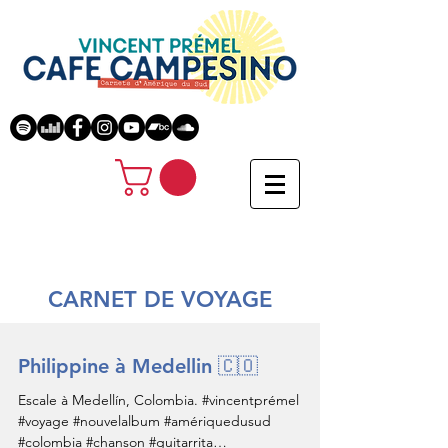
CARNET DE VOYAGE
Philippine à Medellin 🇨🇴
Escale à Medellín, Colombia. #vincentprémel
#voyage #nouvelalbum #amériquedusud
#colombia #chanson #guitarrita