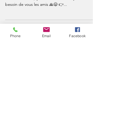
besoin de vous les amis 🙏😄 👉...
Phone
Email
Facebook
Load video
Sur les bords du lac Titicaca en
Bolivie
❤️🇧🇴 Isla del Sol, lago Titicaca, BOLIVIA 🇧🇴❤️
⭐️ La campagne de financement pour le nouvel
album continue !! J’ai besoin de vous les...