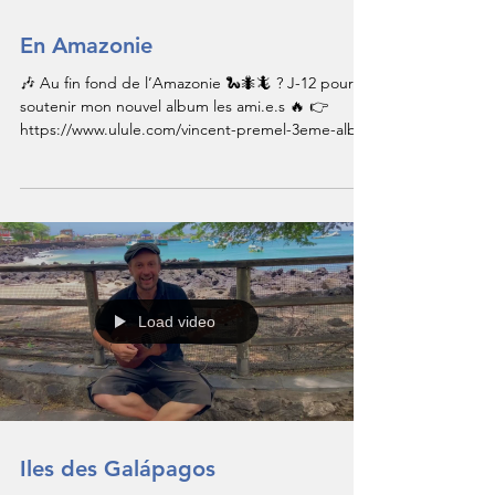
En Amazonie
🎶 Au fin fond de l’Amazonie 🐍🐜🦎 ? J-12 pour
soutenir mon nouvel album les ami.e.s 🔥 👉
https://www.ulule.com/vincent-premel-3eme-alb...
Load video
Iles des Galápagos