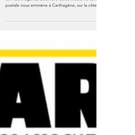
Marins »
📬 Carte postale #3 – « Les Marins » 📍 Expédiée
de : Carthagène, Colombie Cette troisième carte
postale nous emmène à Carthagène, sur la côte
caraïbe de la Colombie. C'est là que j'ai découvert
la champeta, une musique populaire née du
métissage, des influences afro-caribéennes et des
traversées qui ont façonné cette région du
monde. En découvrant son histoire, j'ai eu envie
d'écrire « Les Marins ». Une chanson qui parle de
la mer, des ports, des départs, des arrivées… et
de