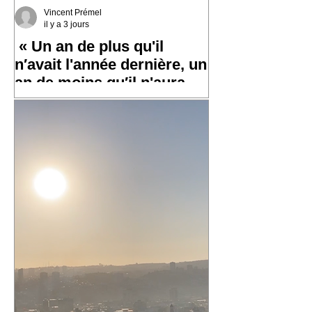
Vincent Prémel
il y a 3 jours
« Un an de plus qu'il
n′avait l'année dernière, un
an de moins qu′il n'aura
l′an prochain »
✨ Un grand merci à toutes et tous pour
vos messages hier, ça fait chaud au
cœur ! ✨ ☀️ À très bientôt sur les routes
!! ☀️ « Un an de plus qu'il n′avait
l'année dernière, un an de moins qu′il
n'aura l′an prochain » 📷 Laurent
Rousselin