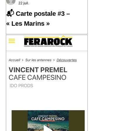
22 juil.
📬 Carte postale #3 –
« Les Marins »
📬 Carte postale #3 – « Les Marins »
📍 Expédiée de : Carthagène,
Colombie Cette troisième carte postale
nous emmène à Carthagène, sur la
côte caraïbe de la Colombie. C'est là
que j'ai découvert la champeta, une
musique populaire née du métissage,
des influences afro-caribéennes et des
traversées qui ont façonné cette région
du monde. En découvrant son histoire,
j'ai eu envie d'écrire « Les Marins ».
Une chanson qui parle de la mer, des
ports, des départs, des arrivées… et de