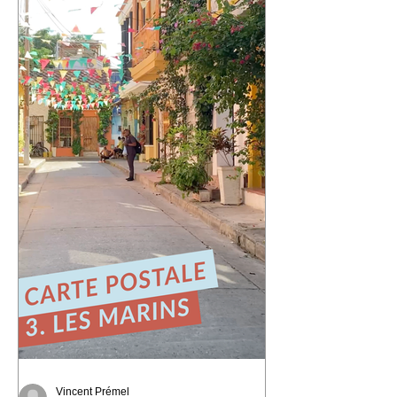
Une ville portuaire cabossée, vibrante,
profondément attachante. Une ville qui
regarde l'océan Pacifique depuis ses
42 cerros, où chaque rue raconte une
histoire et où le street art semble avoir
remplacé les murs gris. En parcourant
ses collines, j'ai découvert une ville
résiliente, populaire, cr
Vincent Prémel