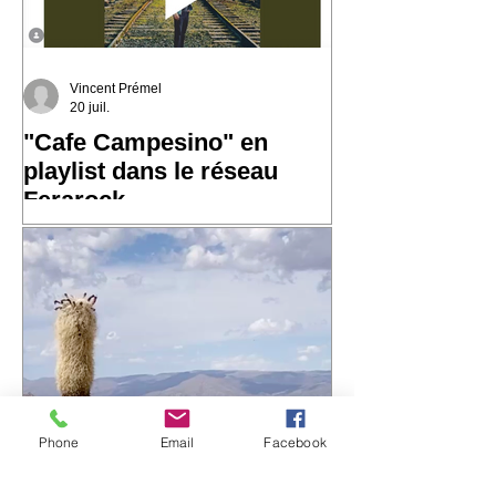
Vincent Prémel
20 juil.
"Cafe Campesino" en
playlist dans le réseau
Ferarock
Très heureux de voir "Cafe
Campesino" rejoindre la playlist du
réseau Ferarock. 🎶 Un grand merci
aux programmateurs et aux radios du
réseau pour leur confiance. La route
continue… ☀️ 🎧 Envie de découvrir
l'album ? https://bfan.link/cafe-
campesino-carnets-d-amerique-du-sud
Phone
Email
Facebook
#VincentPremel #CafeCampesino
#Ferarock