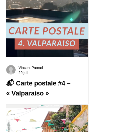
Vincent Prémel
29 juil.
📬 Carte postale #4 –
« Valparaíso »
📬 Carte postale #4 – « Valparaíso »
📍 Expédiée de : Valparaíso, Chili
Cette quatrième carte postale nous
emmène au Chili, dans l'une des villes
qui m'a le plus marqué : Valparaíso.