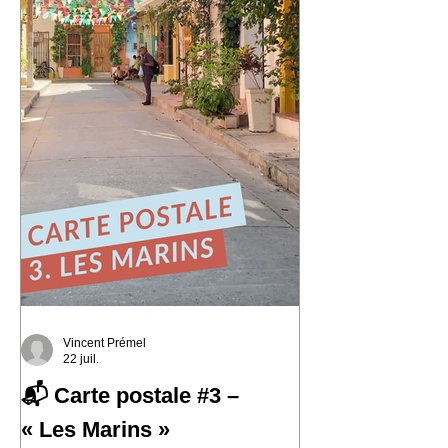
histoire et où le street art semble avoir
remplacé les murs gris. En parcourant
ses collines, j'ai découvert une ville
résiliente, populaire, cr
Vincent Prémel
22 juil.
📬 Carte postale #3 –
« Les Marins »