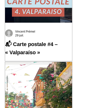
Vincent Prémel
29 juil.
📬 Carte postale #4 –
« Valparaíso »
📬 Carte postale #4 – « Valparaíso »
📍 Expédiée de : Valparaíso, Chili
Cette quatrième carte postale nous
emmène au Chili, dans l'une des villes
qui m'a le plus marqué : Valparaíso.
Une ville portuaire cabossée, vibrante,
profondément attachante. Une ville qui
regarde l'océan Pacifique depuis ses
42 cerros, où chaque rue raconte une