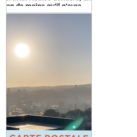
an de moins qu′il n'aura
l′an prochain »
✨ Un grand merci à toutes et tous pour
vos messages hier, ça fait chaud au
cœur ! ✨ ☀️ À très bientôt sur les routes
!! ☀️ « Un an de plus qu'il n′avait
l'année dernière, un an de moins qu′il
n'aura l′an prochain » 📷 Laurent
Rousselin