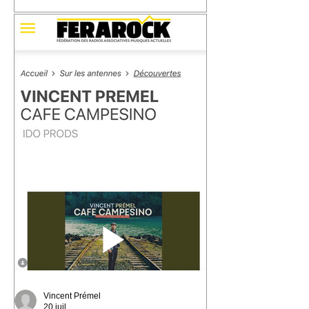
📬 Carte postale #3 – « Les Marins »
📍 Expédiée de : Carthagène,
Colombie Cette troisième carte postale
nous emmène à Carthagène, sur la
côte caraïbe de la Colombie. C'est là
que j'ai découvert la champeta, une
musique populaire née du métissage,
des influences afro-caribéennes et des
traversées qui ont façonné cette région
du monde. En découvrant son histoire,
j'ai eu envie d'écrire « Les Marins ».
Une chanson qui parle de la mer, des
ports, des départs, des arrivées… et de
Vincent Prémel
20 juil.