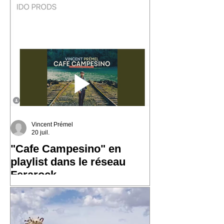
des influences afro-caribéennes et des
traversées qui ont façonné cette région
du monde. En découvrant son histoire,
j'ai eu envie d'écrire « Les Marins ».
Une chanson qui parle de la mer, des
ports, des départs, des arrivées… et de
Vincent Prémel
20 juil.
"Cafe Campesino" en
playlist dans le réseau
Ferarock
Très heureux de voir "Cafe
Campesino" rejoindre la playlist du
réseau Ferarock. 🎶 Un grand merci