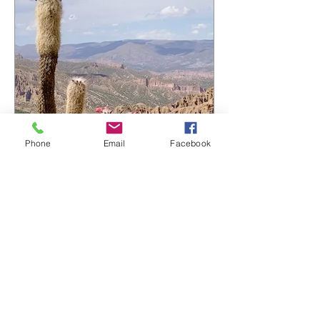
aux programmateurs et aux radios du
réseau pour leur confiance. La route
continue… ☀️ 🎧 Envie de découvrir
l'album ? https://bfan.link/cafe-
campesino-carnets-d-amerique-du-sud
#VincentPremel #CafeCampesino
#Ferarock
Phone
Email
Facebook