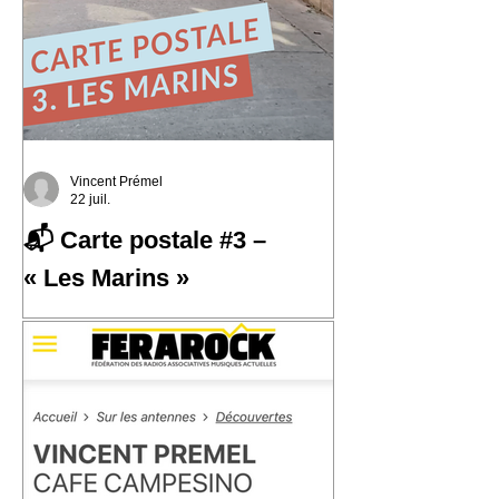
Vincent Prémel
22 juil.
📬 Carte postale #3 –
« Les Marins »
📬 Carte postale #3 – « Les Marins »
📍 Expédiée de : Carthagène,
Colombie Cette troisième carte postale
nous emmène à Carthagène, sur la
côte caraïbe de la Colombie. C'est là
que j'ai découvert la champeta, une
musique populaire née du métissage,