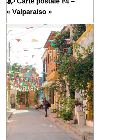
📬 Carte postale #4 –
« Valparaíso »
📬 Carte postale #4 – « Valparaíso »
📍 Expédiée de : Valparaíso, Chili
Cette quatrième carte postale nous
emmène au Chili, dans l'une des villes
qui m'a le plus marqué : Valparaíso.
Une ville portuaire cabossée, vibrante,
profondément attachante. Une ville qui
regarde l'océan Pacifique depuis ses
42 cerros, où chaque rue raconte une
histoire et où le street art semble avoir
remplacé les murs gris. En parcourant
ses collines, j'ai découvert une ville
résiliente, populaire, cr