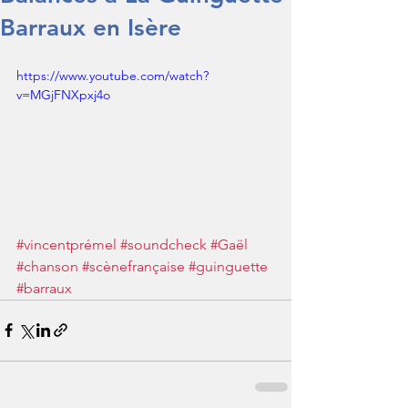
Barraux en Isère
https://www.youtube.com/watch?
v=MGjFNXpxj4o
#vincentprémel
#soundcheck
#Gaël
#chanson
#scènefrançaise
#guinguette
#barraux