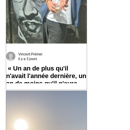
Vincent Prémel
il y a 3 jours
« Un an de plus qu'il
n′avait l'année dernière, un
an de moins qu′il n'aura
l′an prochain »
✨ Un grand merci à toutes et tous pour
vos messages hier, ça fait chaud au
cœur ! ✨ ☀️ À très bientôt sur les routes
!! ☀️ « Un an de plus qu'il n′avait
l'année dernière, un an de moins qu′il
n'aura l′an prochain » 📷 Laurent