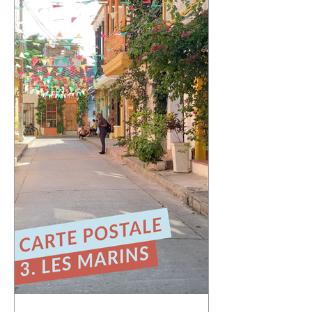
qui m'a le plus marqué : Valparaíso.
Une ville portuaire cabossée, vibrante,
profondément attachante. Une ville qui
regarde l'océan Pacifique depuis ses
42 cerros, où chaque rue raconte une
histoire et où le street art semble avoir
remplacé les murs gris. En parcourant
ses collines, j'ai découvert une ville
résiliente, populaire, cr