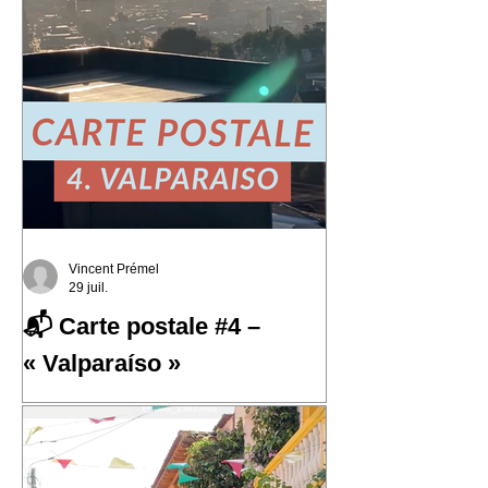
Vincent Prémel
29 juil.
📬 Carte postale #4 –
« Valparaíso »
📬 Carte postale #4 – « Valparaíso »
📍 Expédiée de : Valparaíso, Chili
Cette quatrième carte postale nous
emmène au Chili, dans l'une des villes