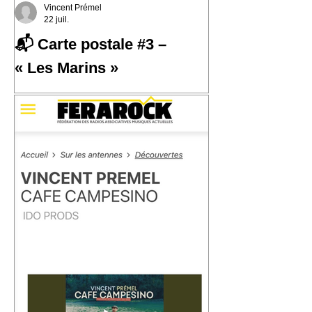
Vincent Prémel
22 juil.
📬 Carte postale #3 –
« Les Marins »
📬 Carte postale #3 – « Les Marins »
📍 Expédiée de : Carthagène,
Colombie Cette troisième carte postale
nous emmène à Carthagène, sur la
côte caraïbe de la Colombie. C'est là
que j'ai découvert la champeta, une
musique populaire née du métissage,
des influences afro-caribéennes et des
traversées qui ont façonné cette région
du monde. En découvrant son histoire,
j'ai eu envie d'écrire « Les Marins ».
Une chanson qui parle de la mer, des
ports, des départs, des arrivées… et de