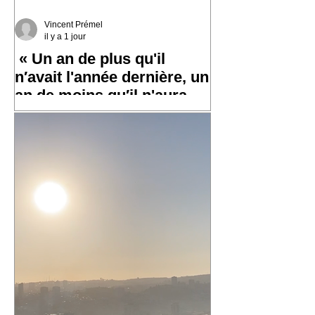
Vincent Prémel
il y a 1 jour
« Un an de plus qu'il
n′avait l'année dernière, un
an de moins qu′il n'aura
l′an prochain »
✨ Un grand merci à toutes et tous pour
vos messages hier, ça fait chaud au
cœur ! ✨ ☀️ À très bientôt sur les routes
!! ☀️ « Un an de plus qu'il n′avait
l'année dernière, un an de moins qu′il
n'aura l′an prochain » 📷 Laurent
Rousselin