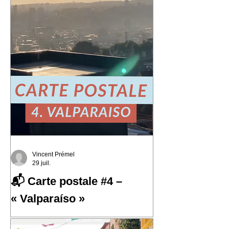
Vincent Prémel
29 juil.
📬 Carte postale #4 –
« Valparaíso »
📬 Carte postale #4 – « Valparaíso »
📍 Expédiée de : Valparaíso, Chili