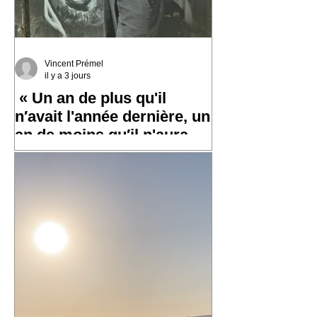
Vincent Prémel
il y a 3 jours
« Un an de plus qu'il
n′avait l'année dernière, un
an de moins qu′il n'aura
l′an prochain »
✨ Un grand merci à toutes et tous pour
vos messages hier, ça fait chaud au
cœur ! ✨ ☀️ À très bientôt sur les routes
!! ☀️ « Un an de plus qu'il n′avait
l'année dernière, un an de moins qu′il
n'aura l′an prochain » 📷 Laurent
Rousselin