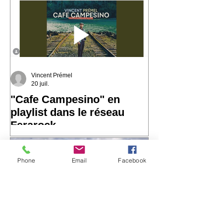
Une chanson qui parle de la mer, des
ports, des départs, des arrivées… et de
Vincent Prémel
20 juil.
"Cafe Campesino" en
playlist dans le réseau
Ferarock
Très heureux de voir "Cafe
Campesino" rejoindre la playlist du
Phone
Email
Facebook
réseau Ferarock. 🎶 Un grand merci
aux programmateurs et aux radios du
réseau pour leur confiance. La route
continue… ☀️ 🎧 Envie de découvrir
l'album ? https://bfan.link/cafe-