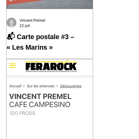
Vincent Prémel
22 juil.
📬 Carte postale #3 –
« Les Marins »
📬 Carte postale #3 – « Les Marins »
📍 Expédiée de : Carthagène,
Colombie Cette troisième carte postale
nous emmène à Carthagène, sur la
côte caraïbe de la Colombie. C'est là
que j'ai découvert la champeta, une
musique populaire née du métissage,
des influences afro-caribéennes et des
traversées qui ont façonné cette région
du monde. En découvrant son histoire,
j'ai eu envie d'écrire « Les Marins ».