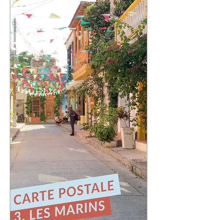
Cette quatrième carte postale nous
emmène au Chili, dans l'une des villes
qui m'a le plus marqué : Valparaíso.
Une ville portuaire cabossée, vibrante,
profondément attachante. Une ville qui
regarde l'océan Pacifique depuis ses
42 cerros, où chaque rue raconte une
histoire et où le street art semble avoir
remplacé les murs gris. En parcourant
ses collines, j'ai découvert une ville
résiliente, populaire, cr