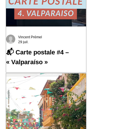
Vincent Prémel
29 juil.
📬 Carte postale #4 –
« Valparaíso »
📬 Carte postale #4 – « Valparaíso »
📍 Expédiée de : Valparaíso, Chili
Cette quatrième carte postale nous
emmène au Chili, dans l'une des villes
qui m'a le plus marqué : Valparaíso.
Une ville portuaire cabossée, vibrante,
profondément attachante. Une ville qui
regarde l'océan Pacifique depuis ses
42 cerros, où chaque rue raconte une