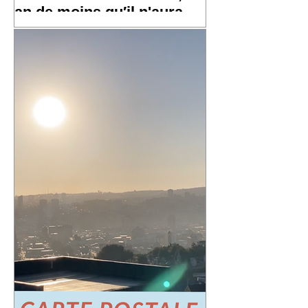
an de moins qu′il n'aura
l′an prochain »
✨ Un grand merci à toutes et tous pour
vos messages hier, ça fait chaud au
cœur ! ✨ ☀️ À très bientôt sur les routes
!! ☀️ « Un an de plus qu'il n′avait
l'année dernière, un an de moins qu′il
n'aura l′an prochain » 📷 Laurent
Rousselin