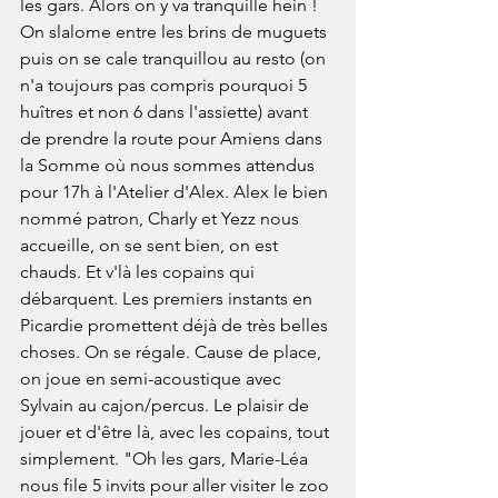
les gars. Alors on y va tranquille hein ! 
On slalome entre les brins de muguets 
puis on se cale tranquillou au resto (on 
n'a toujours pas compris pourquoi 5 
huîtres et non 6 dans l'assiette) avant 
de prendre la route pour Amiens dans 
la Somme où nous sommes attendus 
pour 17h à l'Atelier d'Alex. Alex le bien 
nommé patron, Charly et Yezz nous 
accueille, on se sent bien, on est 
chauds. Et v'là les copains qui 
débarquent. Les premiers instants en 
Picardie promettent déjà de très belles 
choses. On se régale. Cause de place, 
on joue en semi-acoustique avec 
Sylvain au cajon/percus. Le plaisir de 
jouer et d'être là, avec les copains, tout 
simplement. "Oh les gars, Marie-Léa 
nous file 5 invits pour aller visiter le zoo 