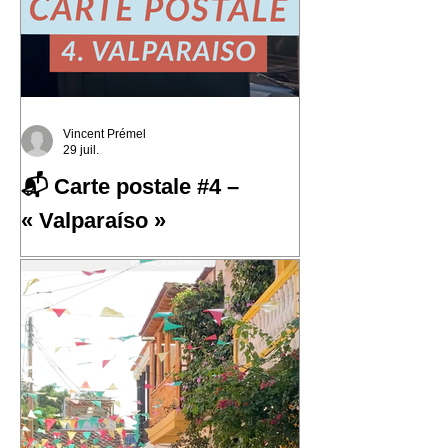
Vincent Prémel
29 juil.
📬 Carte postale #4 –
« Valparaíso »
📬 Carte postale #4 – « Valparaíso »
📍 Expédiée de : Valparaíso, Chili
Cette quatrième carte postale nous
emmène au Chili, dans l'une des villes
qui m'a le plus marqué : Valparaíso.
Une ville portuaire cabossée, vibrante,
profondément attachante. Une ville qui
regarde l'océan Pacifique depuis ses
42 cerros, où chaque rue raconte une