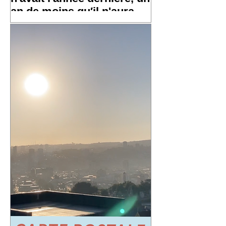
an de moins qu′il n'aura
l′an prochain »
✨ Un grand merci à toutes et tous pour
vos messages hier, ça fait chaud au
cœur ! ✨ ☀️ À très bientôt sur les routes
!! ☀️ « Un an de plus qu'il n′avait
l'année dernière, un an de moins qu′il
n'aura l′an prochain » 📷 Laurent
Rousselin