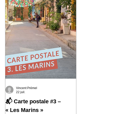
histoire et où le street art semble avoir
remplacé les murs gris. En parcourant
ses collines, j'ai découvert une ville
résiliente, populaire, cr
Vincent Prémel
22 juil.
📬 Carte postale #3 –
« Les Marins »