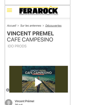
📬 Carte postale #3 – « Les Marins »
📍 Expédiée de : Carthagène,
Colombie Cette troisième carte postale
nous emmène à Carthagène, sur la
côte caraïbe de la Colombie. C'est là
que j'ai découvert la champeta, une
musique populaire née du métissage,
des influences afro-caribéennes et des
traversées qui ont façonné cette région
du monde. En découvrant son histoire,
j'ai eu envie d'écrire « Les Marins ».
Une chanson qui parle de la mer, des
ports, des départs, des arrivées… et de
Vincent Prémel