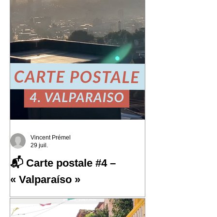
Vincent Prémel
29 juil.
📬 Carte postale #4 –
« Valparaíso »
📬 Carte postale #4 – « Valparaíso »
📍 Expédiée de : Valparaíso, Chili