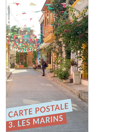
Cette quatrième carte postale nous
emmène au Chili, dans l'une des villes
qui m'a le plus marqué : Valparaíso.
Une ville portuaire cabossée, vibrante,
profondément attachante. Une ville qui
regarde l'océan Pacifique depuis ses
42 cerros, où chaque rue raconte une
histoire et où le street art semble avoir
remplacé les murs gris. En parcourant
ses collines, j'ai découvert une ville
résiliente, populaire, cr