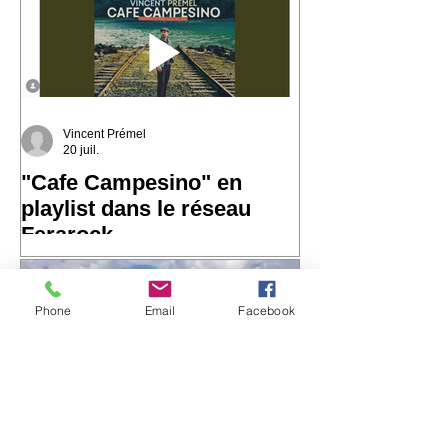
ports, des départs, des arrivées… et de
Vincent Prémel
20 juil.
"Cafe Campesino" en
playlist dans le réseau
Ferarock
Très heureux de voir "Cafe
Campesino" rejoindre la playlist du
Phone
Email
Facebook
réseau Ferarock. 🎶 Un grand merci
aux programmateurs et aux radios du
réseau pour leur confiance. La route
continue… ☀️ 🎧 Envie de découvrir
l'album ? https://bfan.link/cafe-
campesino-carnets-d-amerique-du-sud