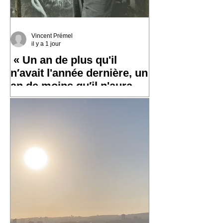
Vincent Prémel
il y a 1 jour
« Un an de plus qu'il
n′avait l'année dernière, un
an de moins qu′il n'aura
l′an prochain »
✨ Un grand merci à toutes et tous pour
vos messages hier, ça fait chaud au
cœur ! ✨ ☀️ À très bientôt sur les routes
!! ☀️ « Un an de plus qu'il n′avait
l'année dernière, un an de moins qu′il
n'aura l′an prochain » 📷 Laurent
Rousselin