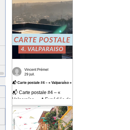
Vincent Prémel
29 juil.
📬 Carte postale #4 – « Valparaíso »
📬 Carte postale #4 – «
Valparaíso » 📍 Expédiée de
: Valparaíso, Chili Cette
quatrième carte postale nous
emmène au Chili, dans l'une
des villes qui m'a le plus