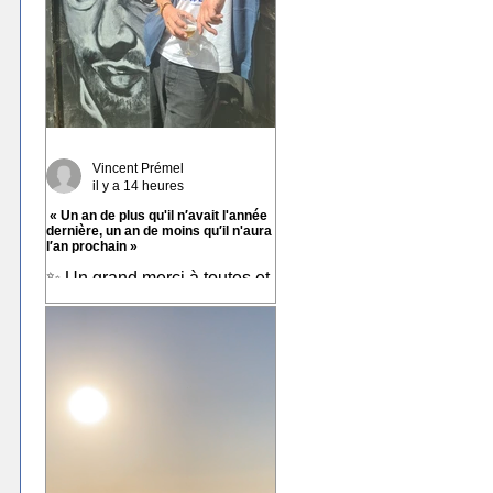
Vincent Prémel
il y a 14 heures
« Un an de plus qu'il n′avait l'année
dernière, un an de moins qu′il n'aura
l′an prochain »
✨ Un grand merci à toutes et
tous pour vos messages hier,
ça fait chaud au cœur ! ✨ ☀️
À très bientôt sur les routes !!
☀️ « Un an de plus qu'il
n′avait l'année dernière, un
an de moins qu′il n'aura l′an
prochain » 📷 Laurent
Rousselin