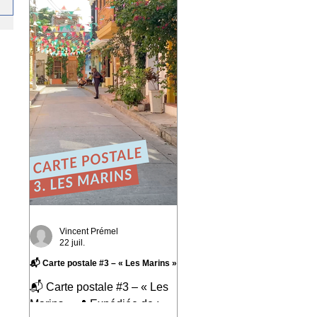
marqué : Valparaíso. Une
ville portuaire cabossée,
vibrante, profondément
attachante. Une ville qui
regarde l'océan Pacifique
depuis ses 42 cerros, où
chaque rue raconte une
histoire et où le street art
semble avoir remplacé les
murs gris. En parcourant ses
collines, j'ai découvert une
ville résiliente, populaire, cr
Vincent Prémel
22 juil.
📬 Carte postale #3 – « Les Marins »
📬 Carte postale #3 – « Les
Marins » 📍 Expédiée de :