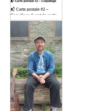
📬 Carte postale #2 – Coquillage
📬 Carte postale #2 –
Coquillage Avant de partir
pour neuf mois sur les routes
d'Amérique du Sud, j'ai écrit
la chanson « Coquillage »
pour mes enfants. C'était une
façon d'imaginer le voyage
avant même de le vivre, de
mettre en musique tout ce
que j'espérais découvrir en
chemin et de partager ce
rêve avec ceux qui allaient
prendre la route avec moi.
Ce qui est assez incroyable,
c'est qu'au fil des mois, nous
avons vécu près de 90 % de
ce que raconte cette
chanson. Comme si e