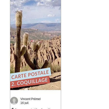
playlist du réseau Ferarock.
🎶 Un grand merci aux
programmateurs et aux
radios du réseau pour leur
confiance. La route
continue… ☀️ 🎧 Envie de
découvrir l'album ?
https://bfan.link/cafe-
campesino-carnets-d-
amerique-du-sud
#VincentPremel
#CafeCampesino #Ferarock
Vincent Prémel
16 juil.